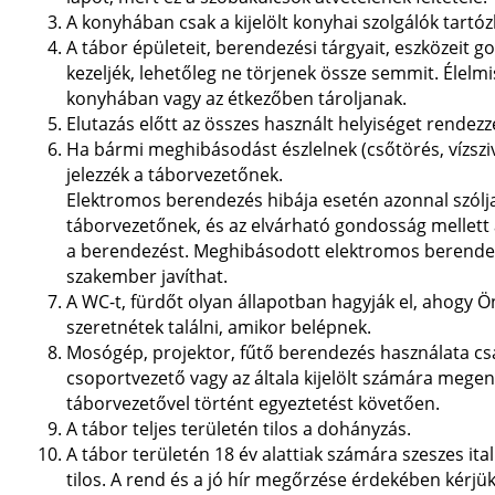
A konyhában csak a kijelölt konyhai szolgálók tartó
A tábor épületeit, berendezési tárgyait, eszközeit 
kezeljék, lehetőleg ne törjenek össze semmit. Élelmi
konyhában vagy az étkezőben tároljanak.
Elutazás előtt az összes használt helyiséget rendezz
Ha bármi meghibásodást észlelnek (csőtörés, vízsziv
jelezzék a táborvezetőnek.
Elektromos berendezés hibája esetén azonnal szólj
táborvezetőnek, és az elvárható gondosság mellett
a berendezést. Meghibásodott elektromos berende
szakember javíthat.
A WC-t, fürdőt olyan állapotban hagyják el, ahogy Ö
szeretnétek találni, amikor belépnek.
Mosógép, projektor, fűtő berendezés használata cs
csoportvezető vagy az általa kijelölt számára mege
táborvezetővel történt egyeztetést követően.
A tábor teljes területén tilos a dohányzás.
A tábor területén 18 év alattiak számára szeszes ita
tilos. A rend és a jó hír megőrzése érdekében kérjük