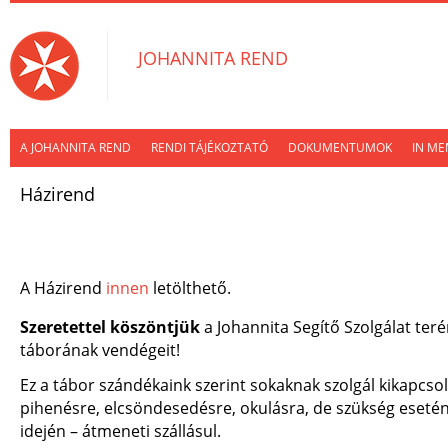
JOHANNITA REND
A JOHANNITA REND
RENDI TÁJÉKOZTATÓ
DOKUMENTUMOK
IN M
Házirend
A Házirend
innen
letölthető.
Szeretettel köszöntjük
a Johannita Segítő Szolgálat terén
táborának vendégeit!
Ez a tábor szándékaink szerint sokaknak szolgál kikapcso
pihenésre, elcsöndesedésre, okulásra, de szükség esetén –
idején – átmeneti szállásul.