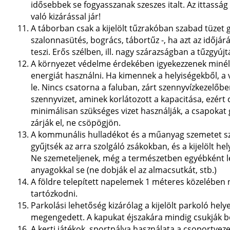
idősebbek se fogyasszanak szeszes italt. Az ittasság
való kizárással jár!
A táborban csak a kijelölt tűzrakóban szabad tüzet g
szalonnasütés, bogrács, tábortűz -, ha azt az időjár
teszi. Erős szélben, ill. nagy szárazságban a tűzgyújtá
A környezet védelme érdekében igyekezzenek miné
energiát használni. Ha kimennek a helyiségekből, a v
le. Nincs csatorna a faluban, zárt szennyvízkezelőben
szennyvizet, aminek korlátozott a kapacitása, ezért 
minimálisan szükséges vizet használják, a csapoka
zárják el, ne csöpögjön.
A kommunális hulladékot és a műanyag szemetet sz
gyűjtsék az arra szolgáló zsákokban, és a kijelölt hel
Ne szemeteljenek, még a természetben egyébként 
anyagokkal se (ne dobják el az almacsutkát, stb.)
A földre telepített napelemek 1 méteres közelében
tartózkodni.
Parkolási lehetőség kizárólag a kijelölt parkoló hely
megengedett. A kapukat éjszakára mindig csukják b
A kerti játékok, sportpálya használata a csoportveze