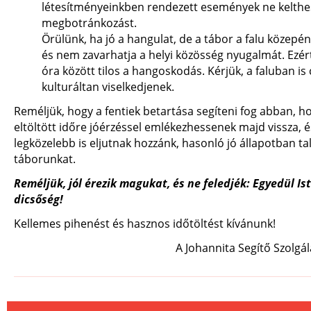
létesítményeinkben rendezett események ne kelth
megbotránkozást.
Örülünk, ha jó a hangulat, de a tábor a falu közepén
és nem zavarhatja a helyi közösség nyugalmát. Ezért
óra között tilos a hangoskodás. Kérjük, a faluban is
kulturáltan viselkedjenek.
Reméljük, hogy a fentiek betartása segíteni fog abban, hog
eltöltött időre jóérzéssel emlékezhessenek majd vissza, 
legközelebb is eljutnak hozzánk, hasonló jó állapotban tal
táborunkat.
Reméljük, jól érezik magukat, és ne feledjék: Egyedül Is
dicsőség!
Kellemes pihenést és hasznos időtöltést kívánunk!
A Johannita Segítő Szolgá