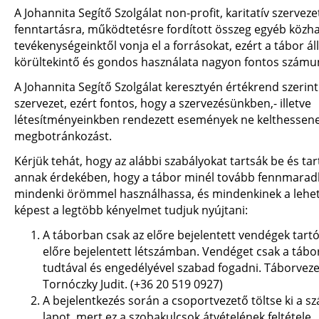
A Johannita Segítő Szolgálat non-profit, karitatív szervezet
fenntartásra, működtetésre fordított összeg egyéb közh
tevékenységeinktől vonja el a forrásokat, ezért a tábor 
körültekintő és gondos használata nagyon fontos számu
A Johannita Segítő Szolgálat keresztyén értékrend szeri
szervezet, ezért fontos, hogy a szervezésünkben,- illetve
létesítményeinkben rendezett események ne kelthessen
megbotránkozást.
Kérjük tehát, hogy az alábbi szabályokat tartsák be és tar
annak érdekében, hogy a tábor minél tovább fennmarad
mindenki örömmel használhassa, és mindenkinek a lehe
képest a legtöbb kényelmet tudjuk nyújtani:
A táborban csak az előre bejelentett vendégek tart
előre bejelentett létszámban. Vendéget csak a tábo
tudtával és engedélyével szabad fogadni. Táborveze
Tornóczky Judit. (+36 20 519 0927)
A bejelentkezés során a csoportvezető töltse ki a sz
lapot, mert ez a szobakulcsok átvételének feltétele.