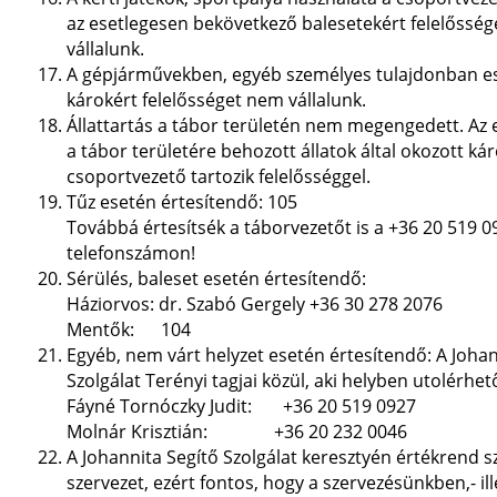
az esetlegesen bekövetkező balesetekért felelőssé
vállalunk.
A gépjárművekben, egyéb személyes tulajdonban es
károkért felelősséget nem vállalunk.
Állattartás a tábor területén nem megengedett. Az 
a tábor területére behozott állatok által okozott kár
csoportvezető tartozik felelősséggel.
Tűz esetén értesítendő: 105
Továbbá értesítsék a táborvezetőt is a +36 20 519 0
telefonszámon!
Sérülés, baleset esetén értesítendő:
Háziorvos: dr. Szabó Gergely +36 30 278 2076
Mentők: 104
Egyéb, nem várt helyzet esetén értesítendő: A Johan
Szolgálat Terényi tagjai közül, aki helyben utolérhet
Fáyné Tornóczky Judit: +36 20 519 0927
Molnár Krisztián: +36 20 232 0046
A Johannita Segítő Szolgálat keresztyén értékrend 
szervezet, ezért fontos, hogy a szervezésünkben,- ill