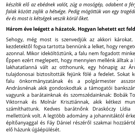
készítik elő az ebédnek valót, zúg a mosógép, odabent a fér
falak között zajlik a hétvége. Pedig mögöttük van egy tragé
év és most is kétségek veszik körül őket.
Három éve leégett a házatok. Hogyan lehetett ezt fel
Sehogy, még most is szenvedjük az akkori károkat.
kezdetektől fogva tartotta bennünk a lelket, hogy renget
azonnal. Mikor ideköltöztünk, a falu nem fogadott minket
Éppen ezért meglepett, hogy mennyien mellénk álltak a
lakhatatlanná vált az otthonunk, egy hónapig az Á
tulajdonosai biztosították fejünk fölé a fedelet. Sokat
falu önkormányzatának és a polgármester asszo
Andrásnénak akik gondoskodtak a támogatói bankszám
vagyunk a barátainknak és szomszédainknak: Bobák T
Viktornak és Molnár Krisztiánnak, akik kétkezi mu
számíthattunk. Kedves barátnőnk Draskóczy Lídia
mellettünk volt. A legtöbb adomány a johannitáktól érke
építőanyaggal és Fáy Dániel részéről szakmai hozzáérté
elő házunk újjáépülését.