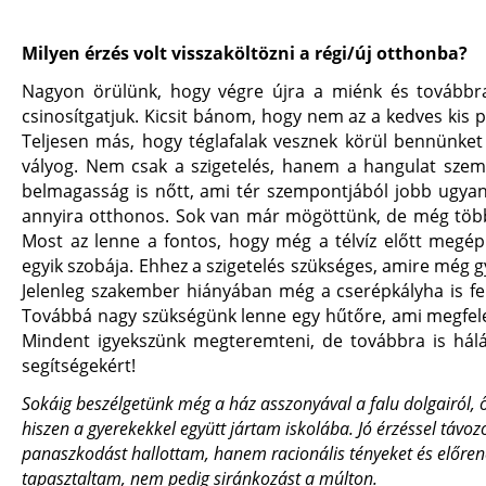
Milyen érzés volt visszaköltözni a régi/új otthonba?
Nagyon örülünk, hogy végre újra a miénk és továbbra 
csinosítgatjuk. Kicsit bánom, hogy nem az a kedves kis 
Teljesen más, hogy téglafalak vesznek körül bennünket
vályog. Nem csak a szigetelés, hanem a hangulat szemp
belmagasság is nőtt, ami tér szempontjából jobb ugya
annyira otthonos. Sok van már mögöttünk, de még több
Most az lenne a fontos, hogy még a télvíz előtt megép
egyik szobája. Ehhez a szigetelés szükséges, amire még gy
Jelenleg szakember hiányában még a cserépkályha is fe
Továbbá nagy szükségünk lenne egy hűtőre, ami megfel
Mindent igyekszünk megteremteni, de továbbra is hál
segítségekért!
Sokáig beszélgetünk még a ház asszonyával a falu dolgairól, ő
hiszen a gyerekekkel együtt jártam iskolába. Jó érzéssel távo
panaszkodást hallottam, hanem racionális tényeket és előren
tapasztaltam, nem pedig siránkozást a múlton.