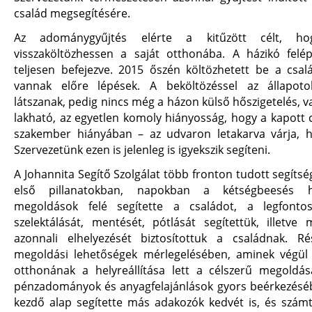
család megsegítésére.
Az adománygyűjtés elérte a kitűzött célt, h
visszaköltözhessen a saját otthonába. A házikó felép
teljesen befejezve. 2015 őszén költözhetett be a csal
vannak előre lépések. A beköltözéssel az állapoto
látszanak, pedig nincs még a házon külső hőszigetelés, va
lakható, az egyetlen komoly hiányosság, hogy a kapott 
szakember hiányában – az udvaron letakarva várja, ho
Szervezetünk ezen is jelenleg is igyekszik segíteni.
A Johannita Segítő Szolgálat több fronton tudott segítség
első pillanatokban, napokban a kétségbeesés h
megoldások felé segítette a családot, a legfonto
szelektálását, mentését, pótlását segítettük, illetve
azonnali elhelyezését biztosítottuk a családnak. R
megoldási lehetőségek mérlegelésében, aminek végül 
otthonának a helyreállítása lett a célszerű megoldás
pénzadományok és anyagfelajánlások gyors beérkezésé
kezdő alap segítette más adakozók kedvét is, és számt