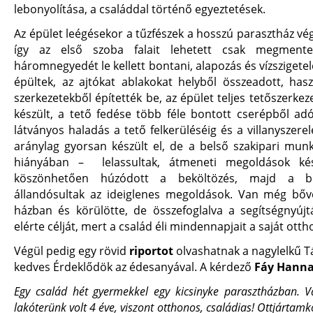
lebonyolítása, a családdal történő egyeztetések.
Az épület leégésekor a tűzfészek a hosszú parasztház vég
így az első szoba falait lehetett csak megmente
háromnegyedét le kellett bontani, alapozás és vízszigetel
épültek, az ajtókat ablakokat helyből összeadott, hasz
szerkezetekből építették be, az épület teljes tetőszerkez
készült, a tető fedése több féle bontott cserépből ad
látványos haladás a tető felkerüléséig és a villanyszerel
aránylag gyorsan készült el, de a belső szakipari mun
hiányában – lelassultak, átmeneti megoldások kés
köszönhetően húzódott a beköltözés, majd a be
állandósultak az ideiglenes megoldások. Van még bőv
házban és körülötte, de összefoglalva a segítségnyújtá
elérte célját, mert a család éli mindennapjait a saját ott
Végül pedig egy rövid
riportot
olvashatnak a nagylelkű 
kedves Érdeklődök az édesanyával. A kérdező
Fáy Hann
Egy család hét gyermekkel egy kicsinyke parasztházban. V
lakóterünk volt 4 éve, viszont otthonos, családias! Ottjártam