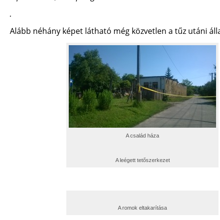
.
Alább néhány képet látható még közvetlen a tűz utáni áll
A család háza
A leégett tetőszerkezet
A romok eltakarítása