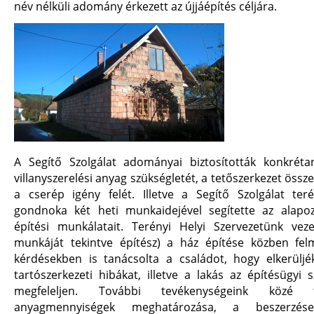
név nélküli adomány érkezett az újjáépítés céljára.
A Segítő Szolgálat adományai biztosították konkréta
villanyszerelési anyag szükségletét, a tetőszerkezet össz
a cserép igény felét. Illetve a Segítő Szolgálat ter
gondnoka két heti munkaidejével segítette az alapoz
építési munkálatait. Terényi Helyi Szervezetünk vezet
munkáját tekintve építész) a ház építése közben fel
kérdésekben is tanácsolta a családot, hogy elkerüljé
tartószerkezeti hibákat, illetve a lakás az építésügyi 
megfeleljen. További tevékenységeink közé 
anyagmennyiségek meghatározása, a beszerzések