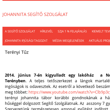
JOHANNITA SEGÍTŐ SZOLGÁLAT
A SEGÍTŐ SZOLGÁLAT
HÍRLEVÉL
SZJA 1 % FELAJÁNLÁS
KIEMELT TE
JOHANNITA IFJÚSÁGI TAGOZAT
MÉDIA MEGJELENÉSEK
AKTUÁLIS PROJ
Terényi Tűz
2014. június 7-én kigyulladt egy lakóház a N
Terényben
. A teljes tetőszerkezet a lángok martalé
ingóságok is odavesztek. Az esetről a következő beszá
meg többet:
https://www.youtube.com/watch?v=Clb9p3
terényi johannita tábor korábbi gondnokának a ház
hűséggel dolgozott Segítő Szolgálatnak. Az asszony 7 g
Szervezetünk természetesen azonnal gyűjtést indított 