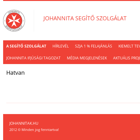
JOHANNITA SEGÍTŐ SZOLGÁLAT
A SEGÍTŐ SZOLGÁLAT
HÍRLEVÉL
SZJA 1 % FELAJÁNLÁS
KIEMELT TE
JOHANNITA IFJÚSÁGI TAGOZAT
MÉDIA MEGJELENÉSEK
AKTUÁLIS PROJ
Hatvan
JOHANNITAK.HU
2012 © Minden jog fenntartva!